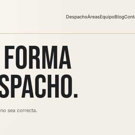
Despacho
Áreas
Equipo
Blog
Cont
O FORMA
SPACHO.
no sea correcta.